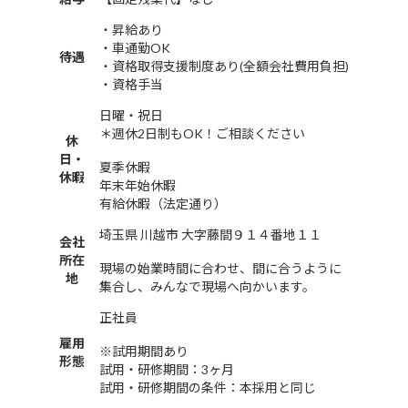
・昇給あり
・車通勤OK
待遇
・資格取得支援制度あり(全額会社費用負担)
・資格手当
日曜・祝日
＊週休2日制もOK！ご相談ください
休
日・
夏季休暇
休暇
年末年始休暇
有給休暇（法定通り）
埼玉県 川越市 大字藤間９１４番地１１
会社
所在
現場の始業時間に合わせ、間に合うように
地
集合し、みんなで現場へ向かいます。
正社員
雇用
※試用期間あり
形態
試用・研修期間：3ヶ月
試用・研修期間の条件：本採用と同じ