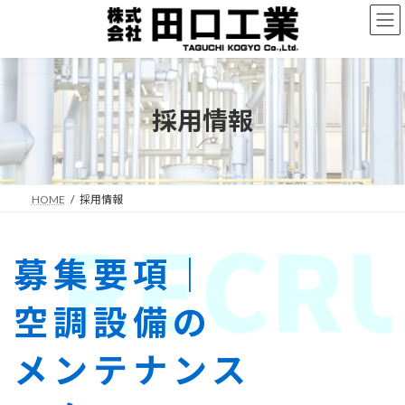
コ
ナ
ン
ビ
テ
ゲ
ン
ー
ツ
シ
へ
ョ
採用情報
ス
ン
キ
に
ッ
移
プ
動
HOME
採用情報
募集要項｜
空調設備の
メンテナンス